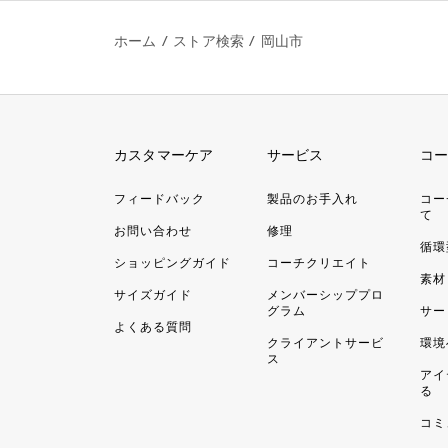
ホーム
/
ストア検索
/
岡山市
コーチ 岡山天満屋
営業時間外
• 月曜日の開店時間：10:00
700-8625
カスタマーケア
サービス
コー
岡山県岡山市 北区表町2-1-1
岡山天満屋 1階
フィードバック
製品のお手入れ
コー
ストア情報
|
行き方を見る
て
お問い合わせ
修理
循環
電話番号
ショッピングガイド
コーチクリエイト
086-231-7148
素材
サイズガイド
メンバーシッププロ
グラム
サー
よくある質問
クライアントサービ
環境
ス
アイ
る
コミ