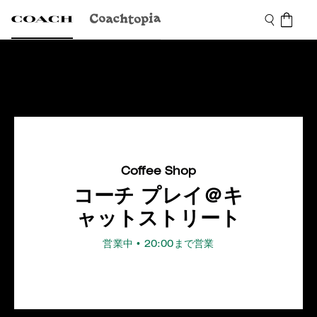
Coffee Shop
コーチ プレイ＠キ
ャットストリート
営業中
• 20:00まで営業