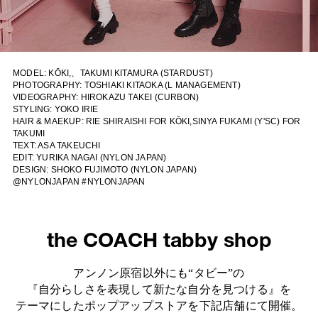
MODEL: KŌKI,、TAKUMI KITAMURA (STARDUST)
PHOTOGRAPHY: TOSHIAKI KITAOKA (L MANAGEMENT)
VIDEOGRAPHY: HIROKAZU TAKEI (CURBON)
STYLING: YOKO IRIE
HAIR & MAEKUP: RIE SHIRAISHI FOR KŌKI,SINYA FUKAMI (Y'SC) FOR
TAKUMI
TEXT: ASA TAKEUCHI
EDIT: YURIKA NAGAI (NYLON JAPAN)
DESIGN: SHOKO FUJIMOTO (NYLON JAPAN)
@NYLONJAPAN #NYLONJAPAN
the COACH tabby shop
アンノン原宿​以外にも“タビー”の
『自分らしさを表現して新たな自分を見つける』を
テーマにしたポップアップストアを下記店舗にて開催。